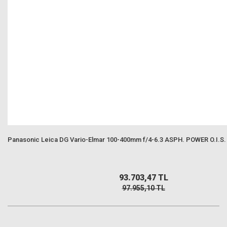
Panasonic Leica DG Vario-Elmar 100-400mm f/4-6.3 ASPH. POWER O.I.S. L
93.703,47 TL
97.955,10 TL