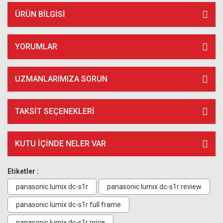
ÜRÜN BILGISI
YORUMLAR
UZMANLARIMIZA SORUN
TAKSIT SEÇENEKLERI
KUTU İÇİNDE NELER VAR
Etiketler :
panasonic lumix dc-s1r
panasonic lumix dc-s1r review
panasonic lumix dc-s1r full frame
panasonic lumix dc-s1r price