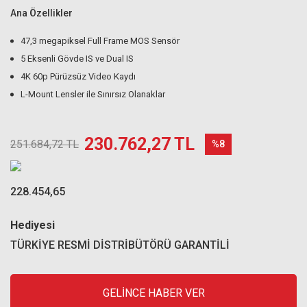
Ana Özellikler
47,3 megapiksel Full Frame MOS Sensör
5 Eksenli Gövde IS ve Dual IS
4K 60p Pürüzsüz Video Kaydı
L-Mount Lensler ile Sınırsız Olanaklar
230.762,27 TL
251.684,72 TL
%8
228.454,65
Hediyesi
TÜRKİYE RESMİ DİSTRİBÜTÖRÜ GARANTİLİ
GELİNCE HABER VER