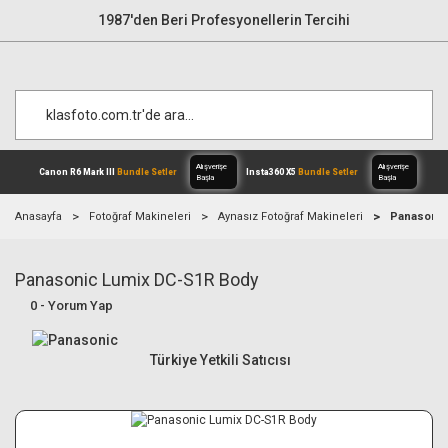
1987'den Beri Profesyonellerin Tercihi
Anasayfa
Fotoğraf Makineleri
Aynasız Fotoğraf Makineleri
Panasonic
Panasonic Lumix DC-S1R Body
Alışverişe
Canon R6 Mark III
Bundle Setler
Inst
Başla
0 - Yorum Yap
Türkiye Yetkili Satıcısı