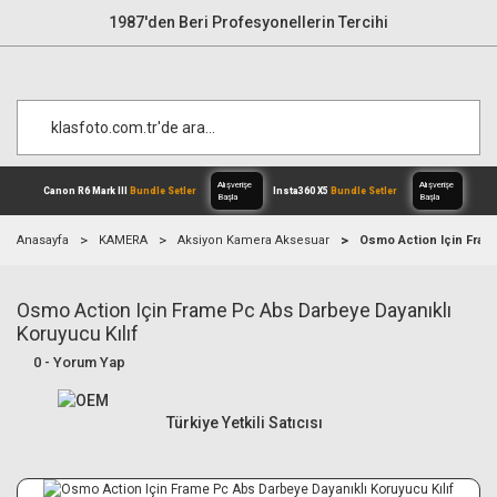
1987'den Beri Profesyonellerin Tercihi
Anasayfa
KAMERA
Aksiyon Kamera Aksesuar
Osmo Action Için Frame
Osmo Action Için Frame Pc Abs Darbeye Dayanıklı
Alışverişe
Canon R6 Mark III
Bundle Setler
Inst
Başla
Koruyucu Kılıf
0 - Yorum Yap
Türkiye Yetkili Satıcısı