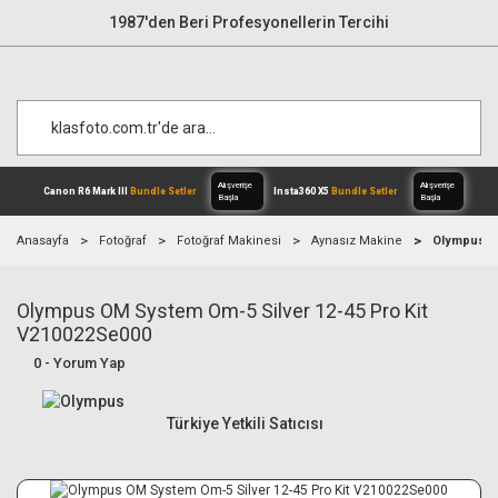
1987'den Beri Profesyonellerin Tercihi
Anasayfa
Fotoğraf
Fotoğraf Makinesi
Aynasız Makine
Olympus OM
Olympus OM System Om-5 Silver 12-45 Pro Kit
Alışverişe
Canon R6 Mark III
Bundle Setler
Inst
Başla
V210022Se000
0 - Yorum Yap
Türkiye Yetkili Satıcısı