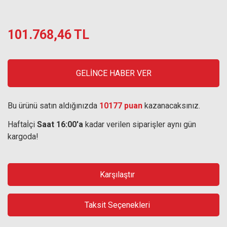
101.768,46 TL
GELİNCE HABER VER
Bu ürünü satın aldığınızda
10177 puan
kazanacaksınız.
Haftaİçi
Saat 16:00'a
kadar verilen siparişler aynı gün
kargoda!
Karşılaştır
Taksit Seçenekleri