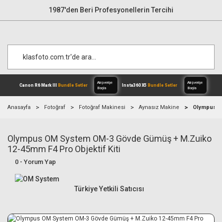
1987'den Beri Profesyonellerin Tercihi
Anasayfa
Fotoğraf
Fotoğraf Makinesi
Aynasız Makine
Olympus O
Olympus OM System OM-3 Gövde Gümüş + M.Zuiko
Alışverişe
Canon R6 Mark III
Bundle Setler
Inst
Başla
12-45mm F4 Pro Objektif Kiti
0 - Yorum Yap
Türkiye Yetkili Satıcısı