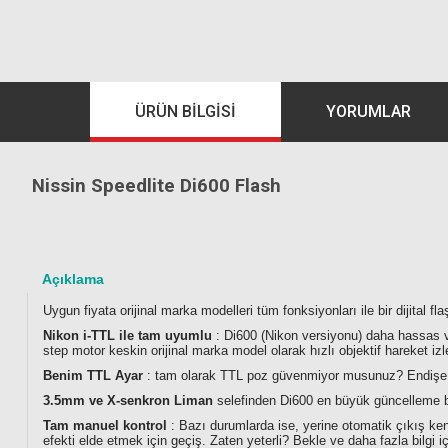
ÜRÜN BILGISI
YORUMLAR
Nissin Speedlite Di600 Flash
Açıklama
Uygun fiyata orijinal marka modelleri tüm fonksiyonları ile bir dijital fl
Nikon i-TTL ile tam uyumlu
: Di600 (Nikon versiyonu) daha hassas ve i
step motor keskin orijinal marka model olarak hızlı objektif hareket izl
Benim TTL Ayar
: tam olarak TTL poz güvenmiyor musunuz? Endişe yok
3.5mm ve X-senkron Liman
selefinden Di600 en büyük güncelleme bir
Tam manuel kontrol
: Bazı durumlarda ise, yerine otomatik çıkış kend
efekti elde etmek için geçiş. Zaten yeterli? Bekle ve daha fazla bilgi iç