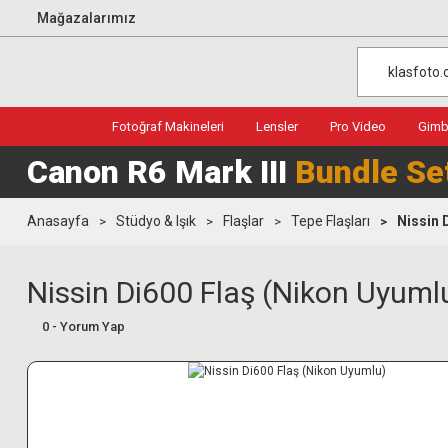
Mağazalarımız
Fotoğraf Makineleri
Lensler
Pro Video
Gimba
Canon R6 Mark III
Bundle Se
Anasayfa
Stüdyo & Işık
Flaşlar
Tepe Flaşları
Nissin 
Nissin Di600 Flaş (Nikon Uyuml
0 - Yorum Yap