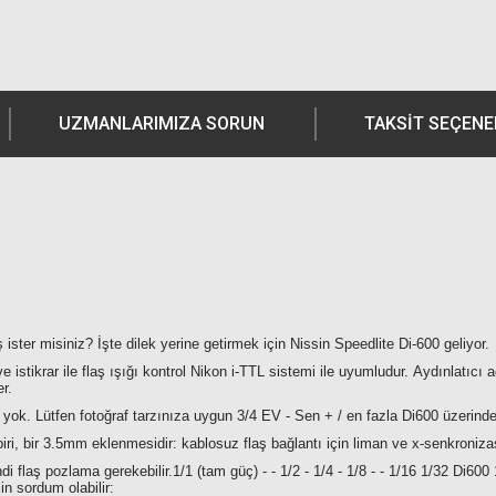
UZMANLARIMIZA SORUN
TAKSIT SEÇENE
aş ister misiniz? İşte dilek yerine getirmek için Nissin Speedlite Di-600 geliyor.
stikrar ile flaş ışığı kontrol Nikon i-TTL sistemi ile uyumludur. Aydınlatıcı a
er.
. Lütfen fotoğraf tarzınıza uygun 3/4 EV - Sen + / en fazla Di600 üzerindek
i, bir 3.5mm eklenmesidir: kablosuz flaş bağlantı için liman ve x-senkroniza
i flaş pozlama gerekebilir.1/1 (tam güç) - - 1/2 - 1/4 - 1/8 - - 1/16 1/32 Di600
in sordum olabilir: