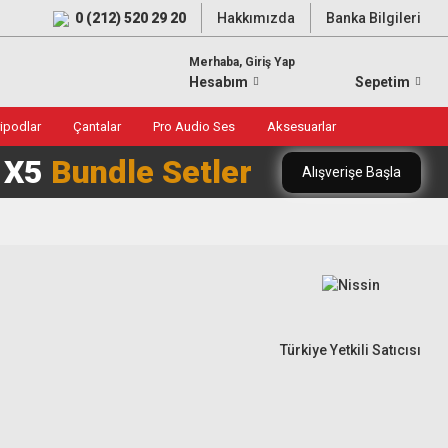
0 (212) 520 29 20
Hakkımızda
Banka Bilgileri
Merhaba, Giriş Yap
Hesabım
Sepetim
ripodlar
Çantalar
Pro Audio Ses
Aksesuarlar
0 X5
Bundle Setler
Alışverişe Başla
Türkiye Yetkili Satıcısı