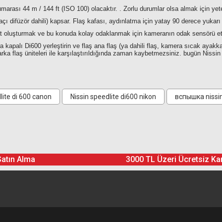
rası 44 m / 144 ft (ISO 100) olacaktır. . Zorlu durumlar olsa almak için ye
açı difüzör dahili) kapsar. Flaş kafası, aydınlatma için yatay 90 derece yukar
zat oluşturmak ve bu konuda kolay odaklanmak için kameranın odak sensörü etkin
 kapalı Di600 yerleştirin ve flaş ana flaş (ya dahili flaş, kamera sıcak ayakkabı
marka flaş üniteleri ile karşılaştırıldığında zaman kaybetmezsiniz. bugün Nissin 
r
lite di 600 canon
Nissin speedlite di600 nikon
вспышка nissin
Ürün hakkında henüz soru sorulmamış.
Bu ürüne yorum yapın! Puan Kazanın
Yorum Yaz
Soru Sor
Satın Alma
3000 TL Üzeri Ücretsiz Ka