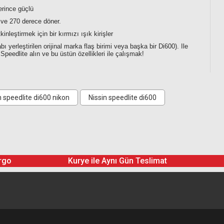
terince güçlü
ı ve 270 derece döner.
leştirmek için bir kırmızı ışık kirişler
 yerleştirilen orijinal marka flaş birimi veya başka bir Di600). Ile
Speedlite alın ve bu üstün özellikleri ile çalışmak!
 speedlite di600 nikon
Nissin speedlite di600
rgo
Kurye ile Aynı Gün Teslimat