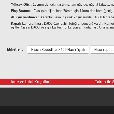
Yüksek Güç
: 105mm de yakınlaştırma tam güç de, güç at kılavuz numa
Flaş Bounce
: Flaş ışın dijital lens 70mm için 14mm den kare (geniş 
AF ışın yardımcı
:. karanlık veya loş ışık koşullarında, Di600 bir te
Kapalı kamera flaşı
: Di600 özel dahili fotoğraf sensörü vardır. Kamera
eşitler Nissin Di600 ve inşa kalitesi fonksiyonları kadar iyi . Orijinal 
Gönderilecek Kutu İçinde Neler Va
Etiketler :
Nissin Speedlite Di600 Flash fiyatı
Nissin speed
Nissin Di600 Flaş
Flash Stand
İade ve İptal Koşulları
Takas ile 