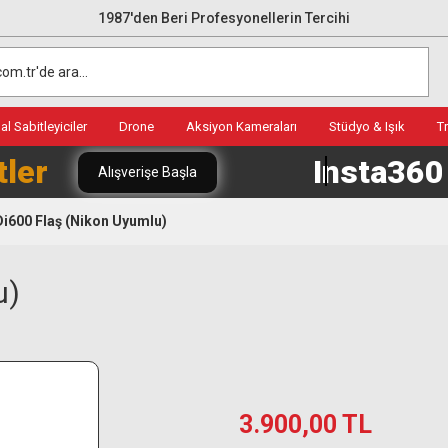
1987'den Beri Profesyonellerin Tercihi
l Sabitleyiciler
Drone
Aksiyon Kameraları
Stüdyo & Işık
T
tler
Insta36
Alışverişe Başla
Di600 Flaş (Nikon Uyumlu)
u)
3.900,00 TL