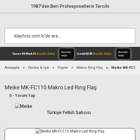
1987'den Beri Profesyonellerin Tercihi
Anasayfa
Stüdyo & Işık
Flaşlar
Makro Ring Flaş
Meike MK-FC110 
Meike MK-FC110 Makro Led Ring Flaş
Alışverişe
Canon R6 Mark III
Bundle Setler
Inst
Başla
0 - Yorum Yap
Türkiye Yetkili Satıcısı