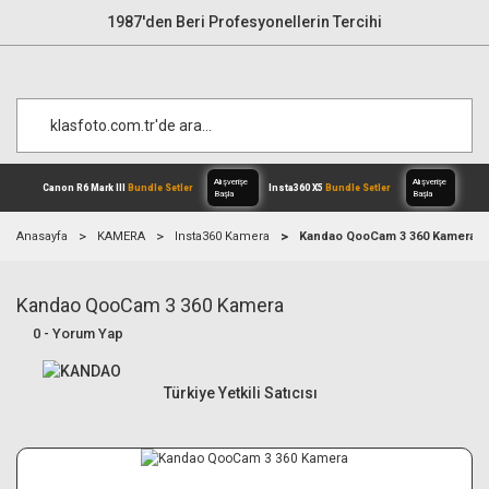
1987'den Beri Profesyonellerin Tercihi
Anasayfa
KAMERA
Insta360 Kamera
Kandao QooCam 3 360 Kamera
Kandao QooCam 3 360 Kamera
Alışverişe
Canon R6 Mark III
Bundle Setler
Inst
Başla
0 - Yorum Yap
Türkiye Yetkili Satıcısı