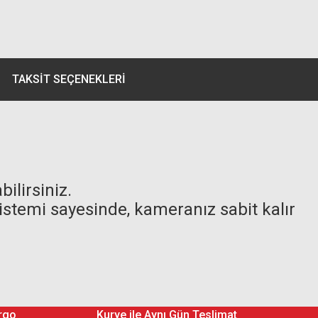
TAKSIT SEÇENEKLERI
ilirsiniz.
sistemi sayesinde, kameranız sabit kalır
rgo
Kurye ile Aynı Gün Teslimat