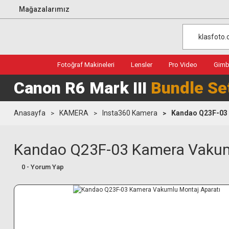
Mağazalarımız
Fotoğraf Makineleri
Lensler
Pro Video
Gimba
Canon R6 Mark III
Bundle Se
Anasayfa
KAMERA
Insta360 Kamera
Kandao Q23F-03 
Kandao Q23F-03 Kamera Vakum
0 - Yorum Yap