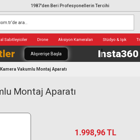
1987'den Beri Profesyonellerin Tercihi
l Sabitleyiciler
Drone
Aksiyon Kameraları
Stüdyo & Işık
T
tler
Insta36
Alışverişe Başla
Kamera Vakumlu Montaj Aparatı
lu Montaj Aparatı
1.998,96 TL