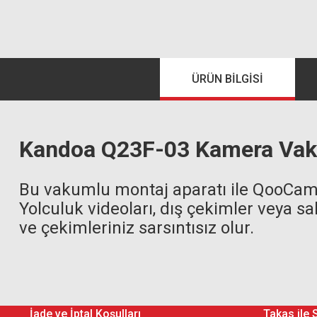
ÜRÜN BILGISI
Kandoa
Q23F-03
Kamera Vaku
Bu vakumlu montaj aparatı ile QooCam’in
Yolculuk videoları, dış çekimler veya s
ve çekimleriniz sarsıntısız olur.
İade ve İptal Koşulları
Takas ile 