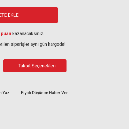
ETE EKLE
 puan
kazanacaksınız.
rilen siparişler aynı gün kargoda!
Taksit Seçenekleri
m Yaz
Fiyatı Düşünce Haber Ver