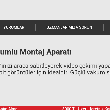
YORUMLAR
UZMANLARIMIZA SORUN
mlu Montaj Aparatı
izi araca sabitleyerek video çekimi yapab
abit görüntüler için idealdir. Güçlü vakum 
Ürün hakkında henüz soru sorulmamış.
Bu ürüne yorum yapın! Puan Kazanın
Satın Alma
3000 TL Üzeri Ücretsiz Ka
Yorum Yaz
Soru Sor