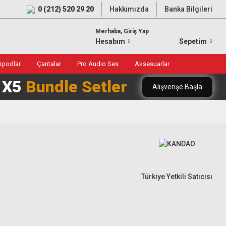
0 (212) 520 29 20
Hakkımızda
Banka Bilgileri
Merhaba, Giriş Yap
Hesabım
Sepetim
ripodlar
Çantalar
Pro Audio Ses
Aksesuarlar
0 X5
Bundle Setler
Alışverişe Başla
Türkiye Yetkili Satıcısı