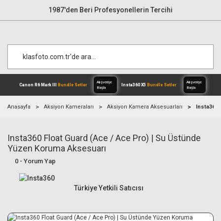
1987'den Beri Profesyonellerin Tercihi
Anasayfa
Aksiyon Kameraları
Aksiyon Kamera Aksesuarları
Insta360 
Insta360 Float Guard (Ace / Ace Pro) | Su Üstünde
Alışverişe
Canon R6 Mark III
Bundle Setler
Inst
Başla
Yüzen Koruma Aksesuarı
0 - Yorum Yap
Türkiye Yetkili Satıcısı