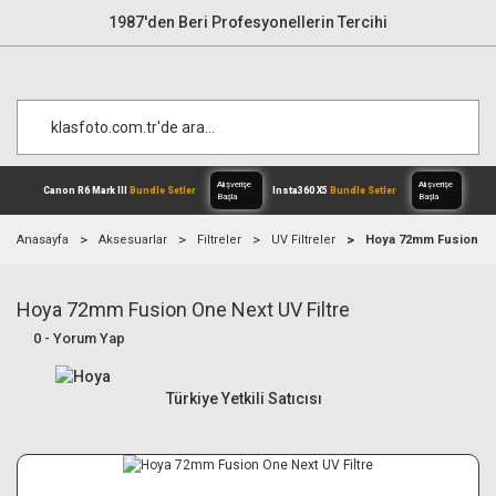
1987'den Beri Profesyonellerin Tercihi
Anasayfa
Aksesuarlar
Filtreler
UV Filtreler
Hoya 72mm Fusion One
Hoya 72mm Fusion One Next UV Filtre
Alışverişe
Canon R6 Mark III
Bundle Setler
Inst
Başla
0 - Yorum Yap
Türkiye Yetkili Satıcısı