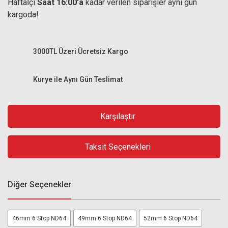
Haftaİçi
Saat 16:00'a
kadar verilen siparişler aynı gün
kargoda!
3000TL Üzeri Ücretsiz Kargo
Kurye ile Aynı Gün Teslimat
Karşılaştır
Taksit Seçenekleri
Diğer Seçenekler
46mm 6 Stop ND64
49mm 6 Stop ND64
52mm 6 Stop ND64