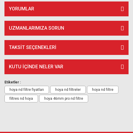
YORUMLAR
UZMANLARIMIZA SORUN
TAKSIT SEÇENEKLERI
KUTU İÇİNDE NELER VAR
Etiketler :
hoya nd filtre fiyatları
hoya nd filtreler
hoya nd filtre
filtres nd hoya
hoya 46mm pro nd filtre