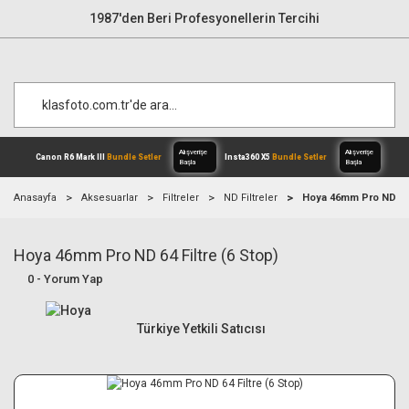
1987'den Beri Profesyonellerin Tercihi
Anasayfa
Aksesuarlar
Filtreler
ND Filtreler
Hoya 46mm Pro ND 64 F
Hoya 46mm Pro ND 64 Filtre (6 Stop)
Alışverişe
Canon R6 Mark III
Bundle Setler
Inst
Başla
0 - Yorum Yap
Türkiye Yetkili Satıcısı