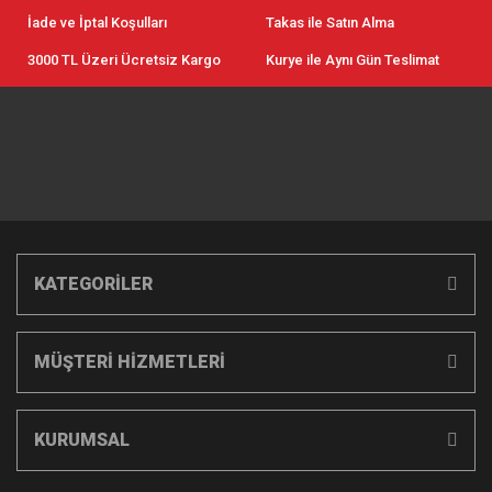
İade ve İptal Koşulları
Takas ile Satın Alma
3000 TL Üzeri Ücretsiz Kargo
Kurye ile Aynı Gün Teslimat
KATEGORİLER
MÜŞTERİ HİZMETLERİ
KURUMSAL