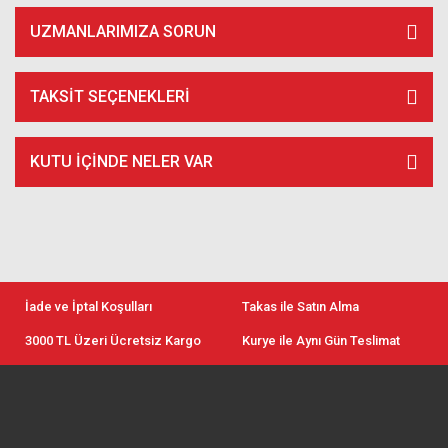
UZMANLARIMIZA SORUN
TAKSIT SEÇENEKLERI
KUTU İÇİNDE NELER VAR
İade ve İptal Koşulları
Takas ile Satın Alma
3000 TL Üzeri Ücretsiz Kargo
Kurye ile Aynı Gün Teslimat