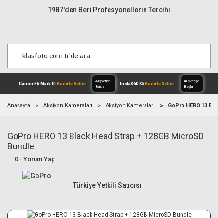
1987'den Beri Profesyonellerin Tercihi
Anasayfa
Aksiyon Kameraları
Aksiyon Kameraları
GoPro HERO 13 Bla
GoPro HERO 13 Black Head Strap + 128GB MicroSD
Alışverişe
Canon R6 Mark III
Bundle Setler
Inst
Başla
Bundle
0 - Yorum Yap
Türkiye Yetkili Satıcısı