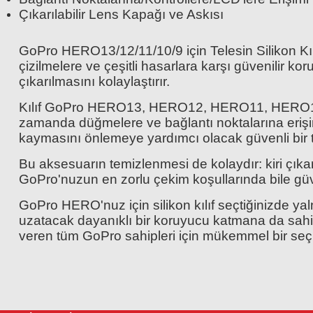
Çıkarılabilir Lens Kapağı ve Askısı
GoPro HERO13/12/11/10/9 için Telesin Silikon Kılıf
çizilmelere ve çeşitli hasarlara karşı güvenilir 
çıkarılmasını kolaylaştırır.
Kılıf GoPro HERO13, HERO12, HERO11, HERO10 ve
zamanda düğmelere ve bağlantı noktalarına erişi
kaymasını önlemeye yardımcı olacak güvenli bir t
Bu aksesuarın temizlenmesi de kolaydır: kiri çıkar
GoPro'nuzun en zorlu çekim koşullarında bile güv
GoPro HERO'nuz için silikon kılıf seçtiğinizde 
uzatacak dayanıklı bir koruyucu katmana da sahip 
veren tüm GoPro sahipleri için mükemmel bir seç
Silikon Kılıf
Lens Kapağı
Kordon