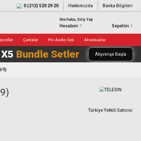
0 (212) 520 29 20
Hakkımızda
Banka Bilgileri
Merhaba, Giriş Yap
Hesabım
Sepetim
ripodlar
Çantalar
Pro Audio Ses
Aksesuarlar
0 X5
Bundle Setler
Alışverişe Başla
0/9)
/9)
Türkiye Yetkili Satıcısı