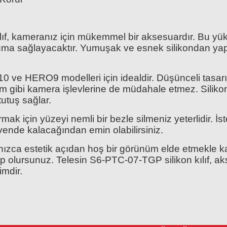
, kameranız için mükemmel bir aksesuardır. Bu yüksek 
koruma sağlayacaktır. Yumuşak ve esnek silikondan ya
 HERO9 modelleri için idealdir. Düşünceli tasarı
m gibi kamera işlevlerine de müdahale etmez. Silik
utuş sağlar.
mak için yüzeyi nemli bir bezle silmeniz yeterlidir. İs
ende kalacağından emin olabilirsiniz.
yalnızca estetik açıdan hoş bir görünüm elde etmekl
olursunuz. Telesin S6-PTC-07-TGP silikon kılıf, akse
imdir.
Ürün hakkında henüz soru sorulmamış.
Bu ürüne yorum yapın! Puan Kazanın