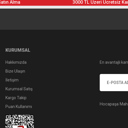
Satın Alma
3000 TL Üzeri Ücretsiz Ka
Yorum Yaz
Soru Sor
KURUMSAL
Hakkımızda
En avantajlı kam
Bize Ulaşın
İletişim
Kurumsal Satış
Kargo Takip
Hocapaşa Mah. 
Puan Kullanımı