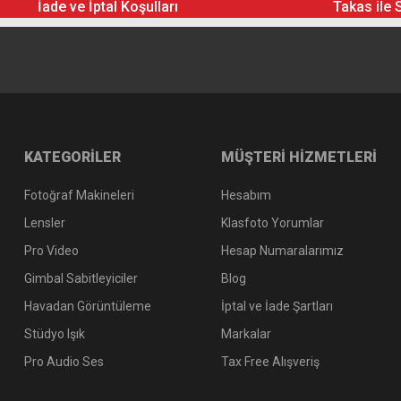
İade ve İptal Koşulları
Takas ile 
KATEGORİLER
MÜŞTERİ HİZMETLERİ
Fotoğraf Makineleri
Hesabım
Lensler
Klasfoto Yorumlar
Pro Video
Hesap Numaralarımız
Gimbal Sabitleyiciler
Blog
Havadan Görüntüleme
İptal ve İade Şartları
Stüdyo Işık
Markalar
Pro Audio Ses
Tax Free Alışveriş