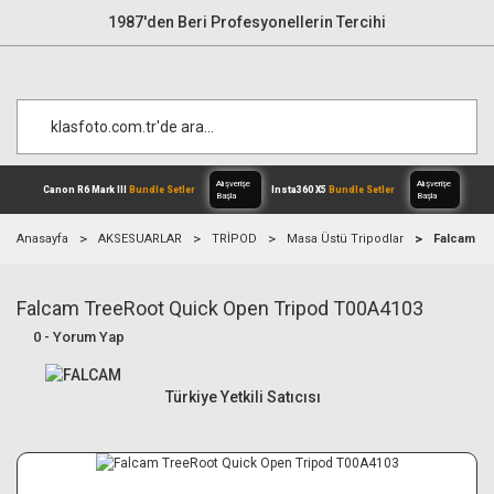
1987'den Beri Profesyonellerin Tercihi
Anasayfa
AKSESUARLAR
TRİPOD
Masa Üstü Tripodlar
Falcam Tr
Falcam TreeRoot Quick Open Tripod T00A4103
Alışverişe
Canon R6 Mark III
Bundle Setler
Inst
Başla
0 - Yorum Yap
Türkiye Yetkili Satıcısı