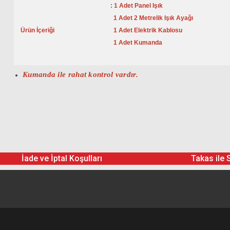
: 1 Adet Panel Işık
1 Adet 2 Metrelik Işık Ayağı
Ürün İçeriği
1 Adet Elektrik Kablosu
1 Adet Kumanda
Kumanda ile rahat kontrol vardır.
İade ve İptal Koşulları
Takas ile 