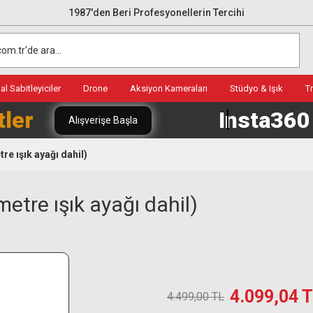
1987'den Beri Profesyonellerin Tercihi
l Sabitleyiciler
Drone
Aksiyon Kameraları
Stüdyo & Işık
T
tler
Insta36
Alışverişe Başla
re ışık ayağı dahil)
etre ışık ayağı dahil)
4.099,04 
4.499,00 TL