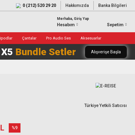
0 (212) 520 29 20
Hakkımızda
Banka Bilgileri
Merhaba, Giriş Yap
Hesabım
Sepetim
ripodlar
Çantalar
Pro Audio Ses
Aksesuarlar
0 X5
Bundle Setler
Alışverişe Başla
Türkiye Yetkili Satıcısı
TL
%9