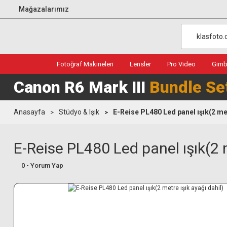
Mağazalarımız
Fotoğraf Makineleri
Lensler
Pro Video
Gimba
Canon R6 Mark III
Bundle Se
Anasayfa
Stüdyo & Işık
E-Reise PL480 Led panel ışık(2 met
E-Reise PL480 Led panel ışık(2 m
0 - Yorum Yap