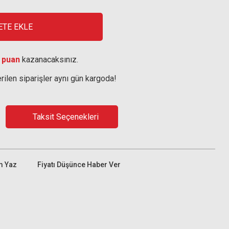
ETE EKLE
 puan
kazanacaksınız.
rilen siparişler aynı gün kargoda!
Taksit Seçenekleri
m Yaz
Fiyatı Düşünce Haber Ver