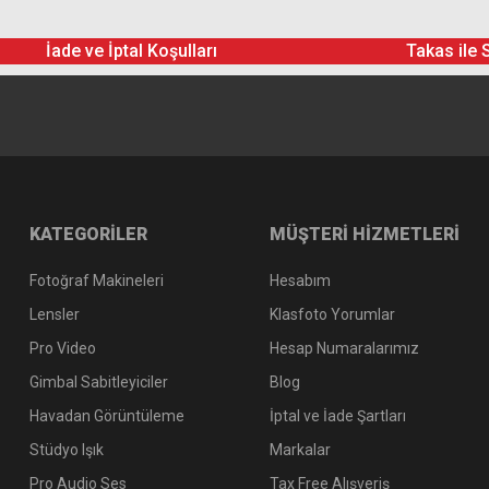
İade ve İptal Koşulları
Takas ile 
KATEGORİLER
MÜŞTERİ HİZMETLERİ
Fotoğraf Makineleri
Hesabım
Lensler
Klasfoto Yorumlar
Pro Video
Hesap Numaralarımız
Gimbal Sabitleyiciler
Blog
Havadan Görüntüleme
İptal ve İade Şartları
Stüdyo Işık
Markalar
Pro Audio Ses
Tax Free Alışveriş