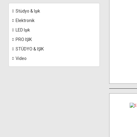
Stüdyo & Işık
Elektronik
LED Işık
PRO IŞIK
STÜDYO & IŞIK
Video