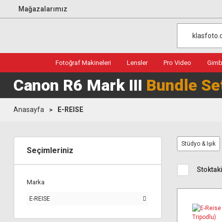
Mağazalarımız
Fotoğraf Makineleri
Lensler
Pro Video
Gimba
Canon R6 Mark III
Bundle Se
Anasayfa
E-REISE
Stüdyo & Işık
Seçimleriniz
Stoktaki
Marka
E-REISE