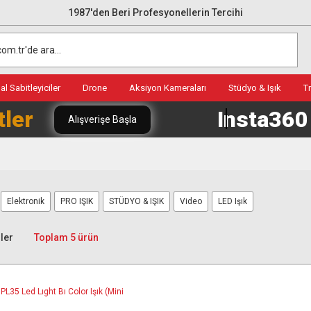
1987'den Beri Profesyonellerin Tercihi
l Sabitleyiciler
Drone
Aksiyon Kameraları
Stüdyo & Işık
T
tler
Insta36
Alışverişe Başla
Elektronik
PRO IŞIK
STÜDYO & IŞIK
Video
LED Işık
ler
Toplam 5 ürün