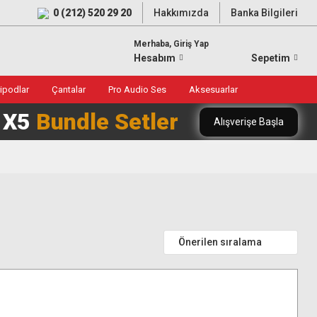
0 (212) 520 29 20
Hakkımızda
Banka Bilgileri
Merhaba, Giriş Yap
Hesabım
Sepetim
ripodlar
Çantalar
Pro Audio Ses
Aksesuarlar
0 X5
Bundle Setler
Alışverişe Başla