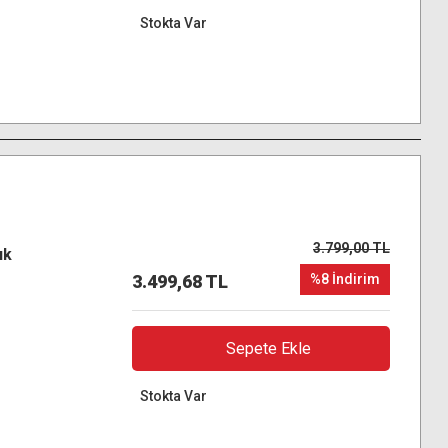
Stokta Var
3.799,00 TL
ık
3.499,68 TL
%8 İndirim
Sepete Ekle
Stokta Var