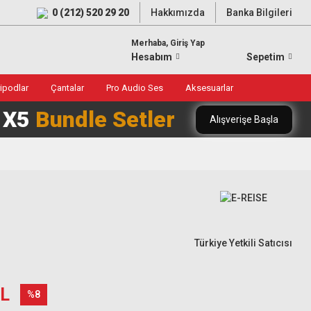
0 (212) 520 29 20
Hakkımızda
Banka Bilgileri
Merhaba, Giriş Yap
Hesabım
Sepetim
ripodlar
Çantalar
Pro Audio Ses
Aksesuarlar
0 X5
Bundle Setler
Alışverişe Başla
Türkiye Yetkili Satıcısı
TL
%8