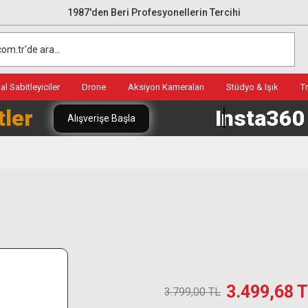
1987'den Beri Profesyonellerin Tercihi
l Sabitleyiciler
Drone
Aksiyon Kameraları
Stüdyo & Işık
T
tler
Insta36
Alışverişe Başla
3.499,68 
3.799,00 TL