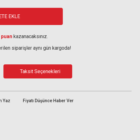
ETE EKLE
 puan
kazanacaksınız.
rilen siparişler aynı gün kargoda!
Taksit Seçenekleri
m Yaz
Fiyatı Düşünce Haber Ver