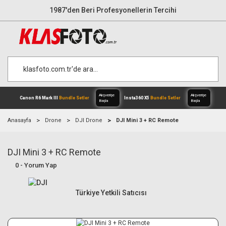
1987'den Beri Profesyonellerin Tercihi
Anasayfa
Drone
DJI Drone
DJI Mini 3 + RC Remote
DJI Mini 3 + RC Remote
Alışverişe
Canon R6 Mark III
Bundle Setler
Inst
0 - Yorum Yap
Başla
Türkiye Yetkili Satıcısı