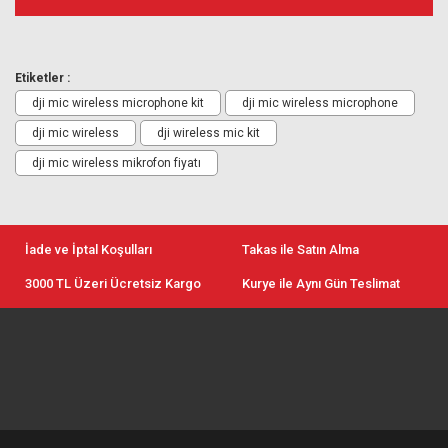
Etiketler :
dji mic wireless microphone kit
dji mic wireless microphone
dji mic wireless
dji wireless mic kit
dji mic wireless mikrofon fiyatı
İade ve İptal Koşulları
Takas ile Satın Alma
3000 TL Üzeri Ücretsiz Kargo
Kurye ile Aynı Gün Teslimat