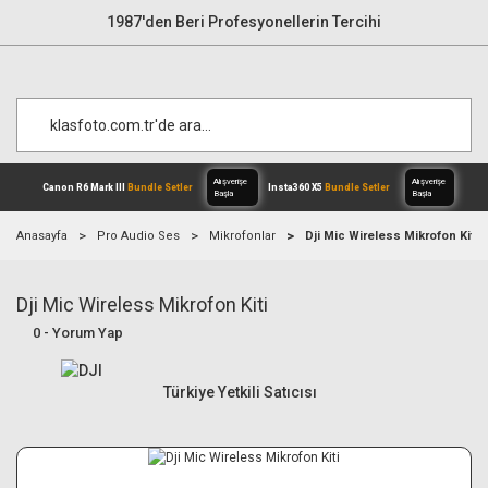
1987'den Beri Profesyonellerin Tercihi
Anasayfa
Pro Audio Ses
Mikrofonlar
Dji Mic Wireless Mikrofon Kiti
Dji Mic Wireless Mikrofon Kiti
Alışverişe
Canon R6 Mark III
Bundle Setler
Inst
Başla
0 - Yorum Yap
Türkiye Yetkili Satıcısı