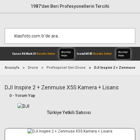
1987'den Beri Profesyonellerin Tercihi
Anasayfa
Drone
Profesyonel Seri Drone
DJI Inspire 2 + Zenmuse X
DJI Inspire 2 + Zenmuse X5S Kamera + Lisans
Alışverişe
Canon R6 Mark III
Bundle Setler
Inst
Başla
0 - Yorum Yap
Türkiye Yetkili Satıcısı