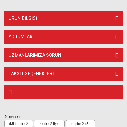
ÜRÜN BILGISI
YORUMLAR
UZMANLARIMIZA SORUN
TAKSIT SEÇENEKLERI
Etiketler :
dJI İnspire 2
inspire 2 fiyat
inspire 2 x5s