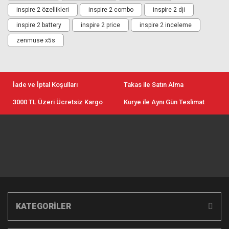
inspire 2 özellikleri
inspire 2 combo
inspire 2 dji
inspire 2 battery
inspire 2 price
inspire 2 inceleme
zenmuse x5s
İade ve İptal Koşulları
Takas ile Satın Alma
3000 TL Üzeri Ücretsiz Kargo
Kurye ile Aynı Gün Teslimat
KATEGORİLER