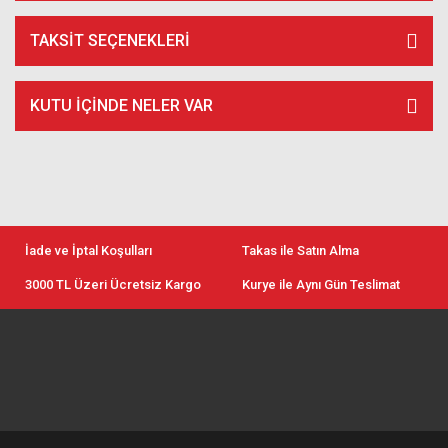
TAKSIT SEÇENEKLERI
KUTU İÇİNDE NELER VAR
İade ve İptal Koşulları
Takas ile Satın Alma
3000 TL Üzeri Ücretsiz Kargo
Kurye ile Aynı Gün Teslimat