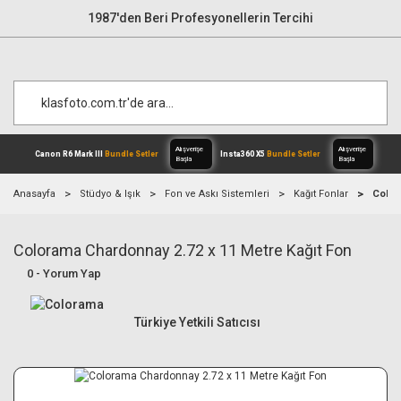
1987'den Beri Profesyonellerin Tercihi
Anasayfa
Stüdyo & Işık
Fon ve Askı Sistemleri
Kağıt Fonlar
Color
Colorama Chardonnay 2.72 x 11 Metre Kağıt Fon
Alışverişe
Canon R6 Mark III
Bundle Setler
Inst
Başla
0 - Yorum Yap
Türkiye Yetkili Satıcısı