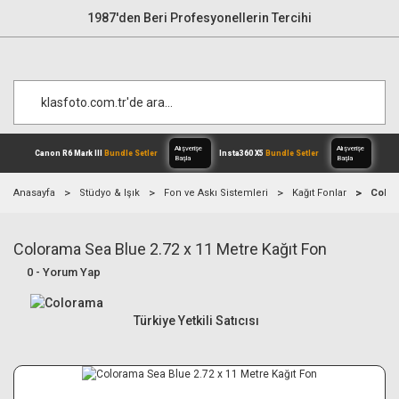
1987'den Beri Profesyonellerin Tercihi
Anasayfa
Stüdyo & Işık
Fon ve Askı Sistemleri
Kağıt Fonlar
Color
Colorama Sea Blue 2.72 x 11 Metre Kağıt Fon
Alışverişe
Canon R6 Mark III
Bundle Setler
Inst
Başla
0 - Yorum Yap
Türkiye Yetkili Satıcısı