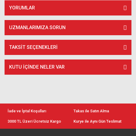
YORUMLAR
UZMANLARIMIZA SORUN
TAKSIT SEÇENEKLERI
KUTU İÇİNDE NELER VAR
İade ve İptal Koşulları
Takas ile Satın Alma
3000 TL Üzeri Ücretsiz Kargo
Kurye ile Aynı Gün Teslimat