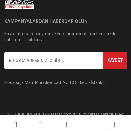
KAMPANYALARDAN HABERDAR OLUN
En avantajlı kampanyalar ve en yeni ürünlerden bültenimiz ile
haberdar olabilirsiniz.
KAYDET
Hocapaşa Mah. Muradiye Cad. No:13 Sirkeci /İstanbul
2013 ®
KLAS FOTO
- klasfoto.com.tr | Tüm hakları saklıdır. Kredi
kartı bilgileriniz 256bit SSL sertifikası ile korunmaktadır.