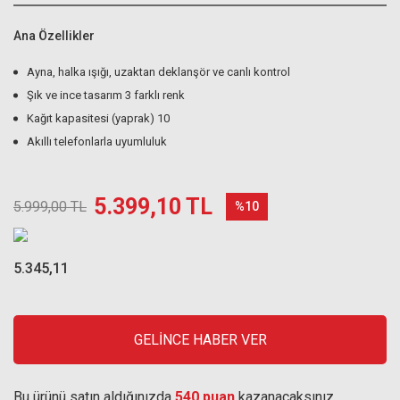
Ana Özellikler
Ayna, halka ışığı, uzaktan deklanşör ve canlı kontrol
Şık ve ince tasarım 3 farklı renk
Kağıt kapasitesi (yaprak) 10
Akıllı telefonlarla uyumluluk
5.399,10 TL
5.999,00 TL
%10
5.345,11
GELİNCE HABER VER
Bu ürünü satın aldığınızda
540 puan
kazanacaksınız.