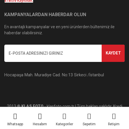
KAMPANYALARDAN HABERDAR OLUN
En avantajlı kampanyalar ve en yeni ürünlerden bültenimiz ile
haberdar olabilirsiniz.
KAYDET
Hocapaşa Mah. Muradiye Cad. No:13 Sirkeci /İstanbul
2013 ®
KLAS FOTO
- klasfoto.com.tr | Tüm hakları saklıdır. Kredi
kartı bilgileriniz 256bit SSL sertifikası ile korunmaktadır.
Whatsapp
Hesabım
Kategoriler
Sepetim
İletişim
ile
ideasoft
e-