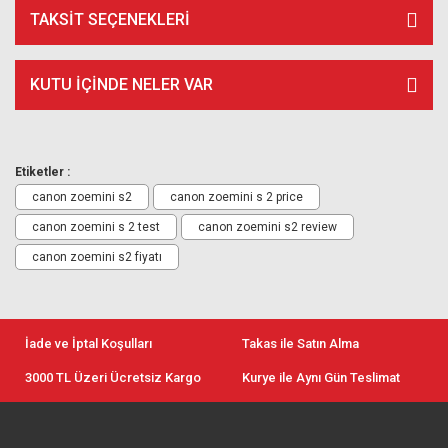
TAKSIT SEÇENEKLERI
KUTU İÇİNDE NELER VAR
Etiketler :
canon zoemini s2
canon zoemini s 2 price
canon zoemini s 2 test
canon zoemini s2 review
canon zoemini s2 fiyatı
İade ve İptal Koşulları
Takas ile Satın Alma
3000 TL Üzeri Ücretsiz Kargo
Kurye ile Aynı Gün Teslimat