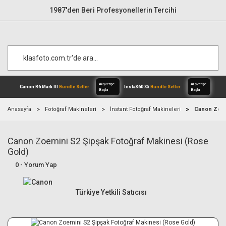
1987'den Beri Profesyonellerin Tercihi
Anasayfa
Fotoğraf Makineleri
İnstant Fotoğraf Makineleri
Canon Zoem
Canon Zoemini S2 Şipşak Fotoğraf Makinesi (Rose
Alışverişe
Canon R6 Mark III
Bundle Setler
Inst
Başla
Gold)
0 - Yorum Yap
Türkiye Yetkili Satıcısı