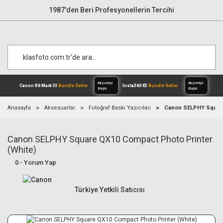
1987'den Beri Profesyonellerin Tercihi
Anasayfa
Aksesuarlar
Fotoğraf Baskı Yazıcıları
Canon SELPHY Square
Canon SELPHY Square QX10 Compact Photo Printer
Alışverişe
Canon R6 Mark III
Bundle Setler
Inst
Başla
(White)
0 - Yorum Yap
Türkiye Yetkili Satıcısı