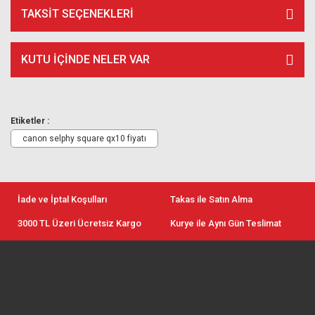
TAKSIT SEÇENEKLERI
KUTU İÇİNDE NELER VAR
Etiketler :
canon selphy square qx10 fiyatı
İade ve İptal Koşulları
Takas ile Satın Alma
3000 TL Üzeri Ücretsiz Kargo
Kurye ile Aynı Gün Teslimat