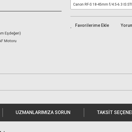
Canon RF-S 18-45mm f/4.5-6.3 IS S
Yoru
m Eşdeğeri)
AF Motoru
UZMANLARIMIZA SORUN
TAKSIT SEÇENE