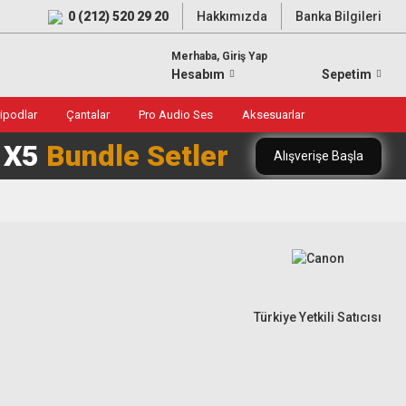
0 (212) 520 29 20
Hakkımızda
Banka Bilgileri
Merhaba, Giriş Yap
Hesabım
Sepetim
ripodlar
Çantalar
Pro Audio Ses
Aksesuarlar
0 X5
Bundle Setler
Alışverişe Başla
Türkiye Yetkili Satıcısı