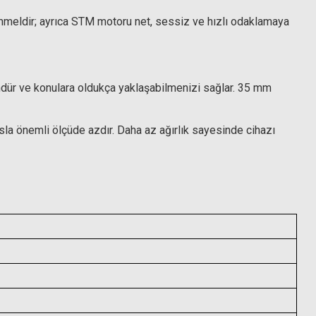
ükemmeldir; ayrıca STM motoru net, sessiz ve hızlı odaklamaya
mdür ve konulara oldukça yaklaşabilmenizi sağlar. 35 mm
a önemli ölçüde azdır. Daha az ağırlık sayesinde cihazı
,5-9 Stop Ayarlanabilir ND)
TL