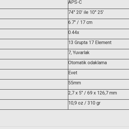
APS-C
74° 20' ile 10° 25'
6.7" / 17 cm
0.44x
13 Grupta 17 Element
7, Yuvarlak
Otomatik odaklama
 MK II Circular Polarize Filtre
Evet
55mm
8.525,77 TL
2,7 x 5" / 69 x 126,7 mm
10,9 oz / 310 gr