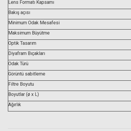
Lens Formatı Kapsamı
Bakış açısı
Minimum Odak Mesafesi
Maksimum Büyütme
Optik Tasarım
Diyafram Bıçakları
Odak Türü
Hoya 55mm HD
Görüntü sabitleme
No8 Company Optik Temizleme Spreyi (120ML)
Filtre Boyutu
Boyutlar (ø x L)
799,00 TL
Ağırlık