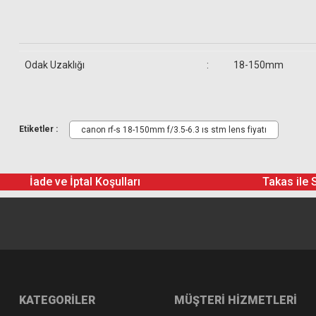
Odak Uzaklığı
:
18-150mm
Canon RF-S 18-150mm f/3.5-6.3 IS STM Lens
Canon Ön Kapak
Canon Arka Kapak
Etiketler :
canon rf-s 18-150mm f/3.5-6.3 ıs stm lens fiyatı
İade ve İptal Koşulları
Takas ile 
KATEGORİLER
MÜŞTERİ HİZMETLERİ