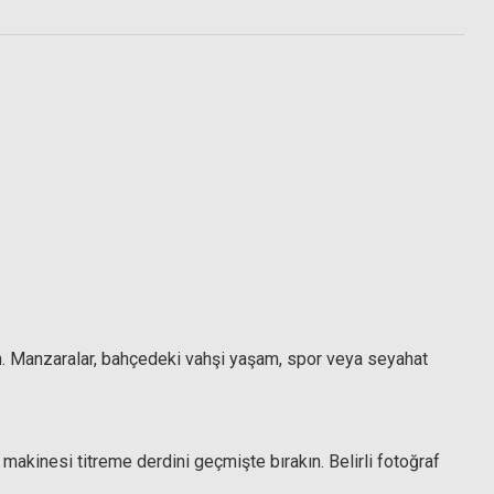
e
Hoya 55mm Fusion One Circular Polarize Filtre
5.383,50 TL
ın. Manzaralar, bahçedeki vahşi yaşam, spor veya seyahat
 makinesi titreme derdini geçmişte bırakın. Belirli fotoğraf