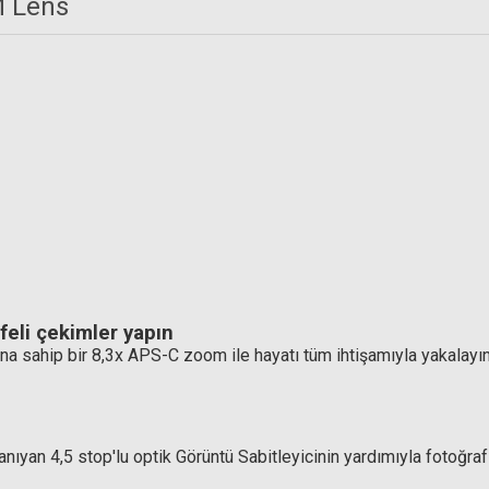
M Lens
Hoya 55mm HD Nano UV Filtr
5.674,65 TL
 HD Nano Circular Polarize Filtre
7.296,45 TL
eli çekimler yapın
ına sahip bir 8,3x APS-C zoom ile hayatı tüm ihtişamıyla yakalay
anıyan 4,5 stop'lu optik Görüntü Sabitleyicinin yardımıyla fotoğraf