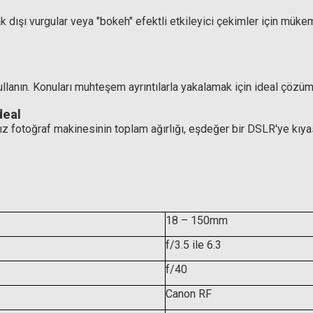
odak dışı vurgular veya "bokeh" efektli etkileyici çekimler için m
lanın. Konuları muhteşem ayrıntılarla yakalamak için ideal çözü
deal
otoğraf makinesinin toplam ağırlığı, eşdeğer bir DSLR'ye kıyasl
 Circular Polarize Filtre
1,50 TL
Hoya 55mm Variable Density II Filtre (1
18 – 150mm
f/3.5 ile 6.3
11.334,71 
f/40
Canon RF