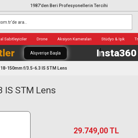
1987'den Beri Profesyonellerin Tercihi
l Sabitleyiciler
Drone
Aksiyon Kameraları
Stüdyo & Işık
T
tler
Insta36
Alışverişe Başla
18-150mm f/3.5-6.3 IS STM Lens
3 IS STM Lens
29.749,00 TL