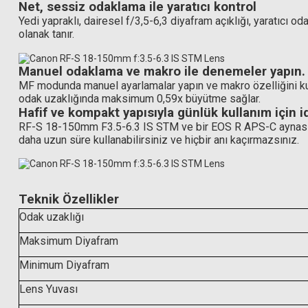
Net, sessiz odaklama ile yaratıcı kontrol
Yedi yapraklı, dairesel f/3,5-6,3 diyafram açıklığı, yaratıcı 
olanak tanır.
Hoya 55mm HD Nano MK II UV Filtre
Manuel odaklama ve makro ile denemeler yapın.
MF modunda manuel ayarlamalar yapın ve makro özelliğini kul
odak uzaklığında maksimum 0,59x büyütme sağlar.
Hafif ve kompakt yapısıyla günlük kullanım için i
8.824,50 TL
RF-S 18-150mm F3.5-6.3 IS STM ve bir EOS R APS-C aynasız f
Hoya 55mm HD Nano MK II
daha uzun süre kullanabilirsiniz ve hiçbir anı kaçırmazsınız.
11.82
Teknik Özellikler
Odak uzaklığı
Maksimum Diyafram
Minimum Diyafram
Lens Yuvası