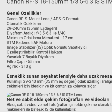
Canon RF-S 18-150mm f/3.5-6.3 IS ST
Genel Özellikler
Canon RF-S-Mount Lens / APS-C Formatı
Otomatik Odaklama
29-240mm (35mm Eşdeğeri)
Diyafram Aralığı: f/3.5-6.3 ile f/40
Minimum Odaklama Mesafesi - 17 cm
Hoya 55mm
STM Kademeli AF Motoru
Image Stabilizer (IS) Optik Görüntü Sabitleyici
Hoya 55mm HMC NDX8 (3 Stop) Multi Coated Filtre
Özelleştirilebilir Kontrol Halkası
Yuvarlak 7 Bıçaklı Diyafram
Filtre Çapı - 55 mm
Ağırlık - 310 g
2.941,50 TL
Esneklik sunan seyahat lensiyle daha uzak mesaf
Kullanışlı 29-240 mm (35 mm eş değeri) odak uzaklığı aralığ
çekimleri için idealdir ve kit çantanıza kolayca sığar.
Net ve sabit elde çekim fotoğrafları ve videoları
Akıcı, sabit video ve net fotoğraflar için elde çekime olanak t
makineleri ile birleşik IS de kullanılabilir.