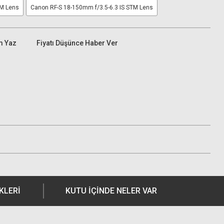
TM Lens
Canon RF-S 18-150mm f/3.5-6.3 IS STM Lens
m Yaz
Fiyatı Düşünce Haber Ver
KLERI
KUTU İÇİNDE NELER VAR