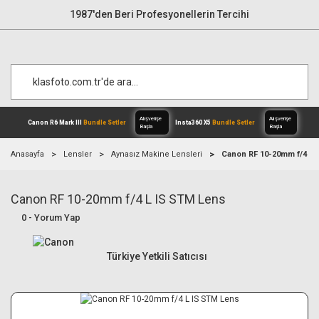
1987'den Beri Profesyonellerin Tercihi
Anasayfa
Lensler
Aynasız Makine Lensleri
Canon RF 10-20mm f/4 L 
Canon RF 10-20mm f/4 L IS STM Lens
Alışverişe
Canon R6 Mark III
Bundle Setler
Inst
Başla
0 - Yorum Yap
Türkiye Yetkili Satıcısı