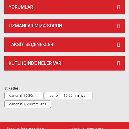
YORUMLAR
UZMANLARIMIZA SORUN
TAKSIT SEÇENEKLERI
KUTU İÇİNDE NELER VAR
Etiketler :
canon rf 10-20mm
canon rf 10-20mm fiyatı
canon rf 10-20mm lens