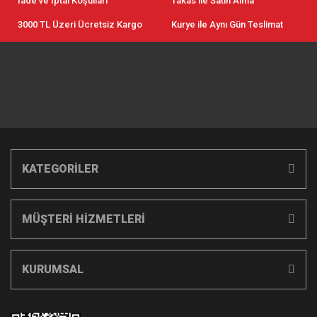
İade ve İptal Koşulları
Takas ile Satın Alma
3000 TL Üzeri Ücretsiz Kargo
Kurye ile Aynı Gün Teslimat
KATEGORİLER
MÜŞTERİ HİZMETLERİ
KURUMSAL