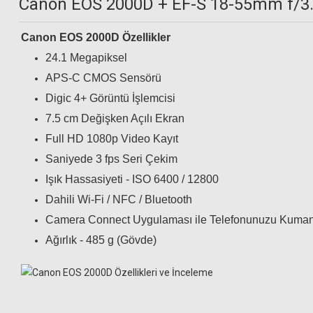
Canon EOS 2000D + EF-S 18-55mm f/3.5-
Canon EOS 2000D Özellikler
430,02 TL
24.1 Megapiksel
APS-C CMOS Sensörü
Digic 4+ Görüntü İşlemcisi
Canon EF-S 10-18mm f/4.5-5.6 IS STM 
7.5 cm Değişken Açılı Ekran
Full HD 1080p Video Kayıt
13.299,00 TL
Saniyede 3 fps Seri Çekim
Işık Hassasiyeti - ISO 6400 / 12800
Dahili Wi-Fi / NFC / Bluetooth
Camera Connect Uygulaması ile Telefonunuzu Kuman
Ağırlık - 485 g (Gövde)