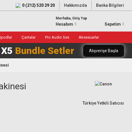
0 (212) 520 29 20
Hakkımızda
Banka Bilgileri
Merhaba, Giriş Yap
Hesabım
Sepetim
ripodlar
Çantalar
Pro Audio Ses
Aksesuarlar
0 X5
Bundle Setler
Alışverişe Başla
inesi
akinesi
Türkiye Yetkili Satıcısı