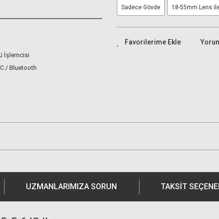
Sadece Gövde
18-55mm Lens il
Yoru
ü İşlemcisi
FC / Bluetooth
UZMANLARIMIZA SORUN
TAKSIT SEÇENE