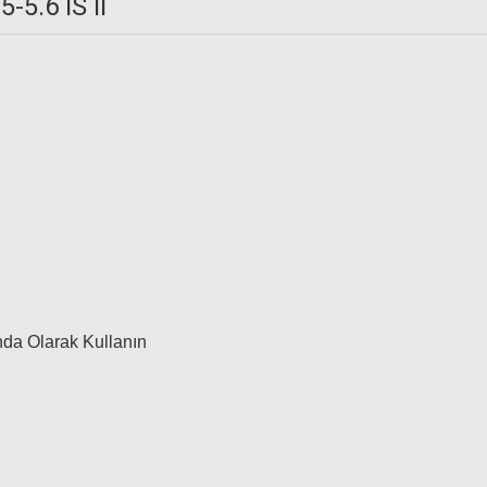
5.6 IS II
Lens
Canon 18-55mm f/3.5-5.6 IS STM Lens (Kitten Kalan)
11.945,00 TL
da Olarak Kullanın