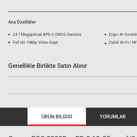
Ana Özellikler
24.1 Megapiksel APS-C CMOS Sensörü
Digic 4+ Görünt
Full HD 1080p Video Kayıt
Dahili Wi-Fi / N
Genellikle Birlikte Satın Alınır
ÜRÜN BILGISI
YORUMLAR
Benro T-800EX Plate