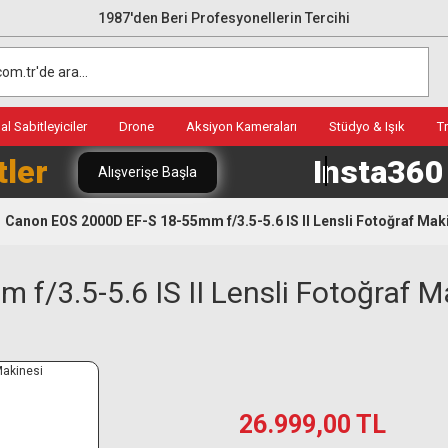
1987'den Beri Profesyonellerin Tercihi
l Sabitleyiciler
Drone
Aksiyon Kameraları
Stüdyo & Işık
T
tler
Insta36
Alışverişe Başla
Canon EOS 2000D EF-S 18-55mm f/3.5-5.6 IS II Lensli Fotoğraf Mak
/3.5-5.6 IS II Lensli Fotoğraf M
26.999,00 TL