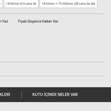
e
18-55mm IS II Lens ile
18-55mm + 75-300mm Çift Lens ile Set
m Yaz
Fiyatı Düşünce Haber Ver
KLERI
KUTU İÇİNDE NELER VAR