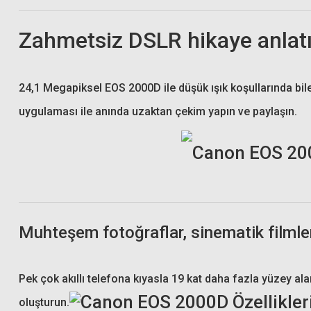
Zahmetsiz DSLR hikaye anlat
24,1 Megapiksel EOS 2000D ile düşük ışık koşullarında bil
uygulaması ile anında uzaktan çekim yapın ve paylaşın.
Muhteşem fotoğraflar, sinematik filmle
Lexar 64GB Professional 1667x SDXC 250MB/sn V60 Hafıza Kartı (
Pek çok akıllı telefona kıyasla 19 kat daha fazla yüzey al
1.168,47 TL
oluşturun.
1.270,17 TL