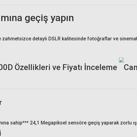
ımına geçiş yapın
Benro T980EX Photo/ Video Tripod Kit
e zahmetsizce detaylı DSLR kalitesinde fotoğraflar ve sinemat
4.778,00 TL
r
2'li Paket)
anına sahip*** 24,1 Megapiksel sensöre geçiş yaparak zorlu ışık