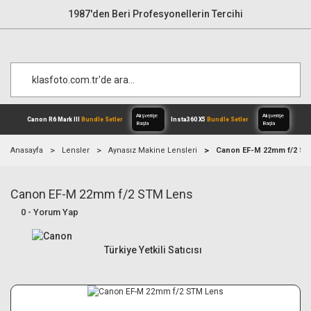
1987'den Beri Profesyonellerin Tercihi
Anasayfa
Lensler
Aynasız Makine Lensleri
Canon EF-M 22mm f/2 S
Canon EF-M 22mm f/2 STM Lens
Alışverişe
Canon R6 Mark III
Bundle Setler
Inst
Başla
0 - Yorum Yap
Türkiye Yetkili Satıcısı