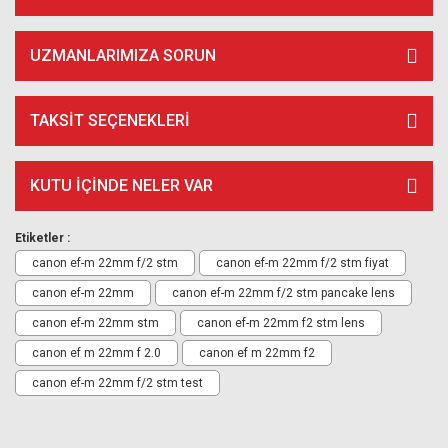
UZMANLARIMIZA SORUN
TAKSIT SEÇENEKLERI
KUTU İÇİNDE NELER VAR
Etiketler :
canon ef-m 22mm f/2 stm
canon ef-m 22mm f/2 stm fiyat
canon ef-m 22mm
canon ef-m 22mm f/2 stm pancake lens
canon ef-m 22mm stm
canon ef-m 22mm f2 stm lens
canon ef m 22mm f 2.0
canon ef m 22mm f2
canon ef-m 22mm f/2 stm test