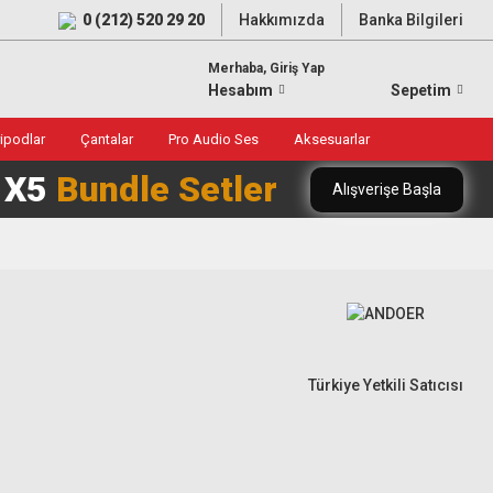
0 (212) 520 29 20
Hakkımızda
Banka Bilgileri
Merhaba, Giriş Yap
Hesabım
Sepetim
ripodlar
Çantalar
Pro Audio Ses
Aksesuarlar
0 X5
Bundle Setler
Alışverişe Başla
Türkiye Yetkili Satıcısı