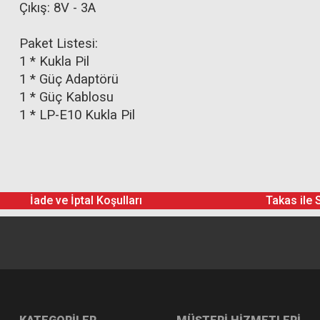
Çıkış: 8V - 3A
Paket Listesi:
1 * Kukla Pil
1 * Güç Adaptörü
1 * Güç Kablosu
1 * LP-E10 Kukla Pil
İade ve İptal Koşulları
Takas ile 