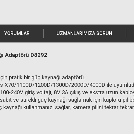
YORUMLAR
UZMANLARIMIZA SORUN
ğı Adaptörü D8292
için pratik bir güç kaynağı adaptörü.
 X70/1100D/1200D/1300D/2000D/4000D ile uyumludur. 
 100-240V giriş voltajı, 8V 3A çıkış ve ekstra uzun kabl
bit ve sürekli güç kaynağı sağlamak için kuplörü pil bö
kaynağı kullanmanızı sağlar, kamera pilini tekrar tekrar