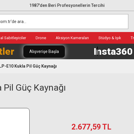
1987'den Beri Profesyonellerin Tercihi
l Sabitleyiciler
Drone
Aksiyon Kameraları
Stüdyo & Işık
T
tler
Insta36
Alışverişe Başla
LP-E10 Kukla Pil Güç Kaynağı
 Pil Güç Kaynağı
2.677,59 TL