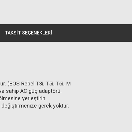
TAKSIT SEÇENEKLERI
(EOS Rebel T3i, T5i, T6i, M
oya sahip AC güç adaptörü.
lmesine yerleştirin.
 değiştirmenize gerek yoktur.