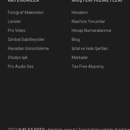
KATEGORİLER
MÜŞTERİ HİZMETLERİ
Fotoğraf Makineleri
Hesabım
Lensler
Klasfoto Yorumlar
Pro Video
Hesap Numaralarımız
Gimbal Sabitleyiciler
Blog
Havadan Görüntüleme
İptal ve İade Şartları
Stüdyo Işık
Markalar
Pro Audio Ses
Tax Free Alışveriş
2013 ®
KLAS FOTO
- klasfoto.com.tr | Tüm hakları saklıdır. Kredi kar