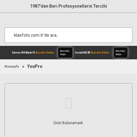
1987'den Beri Profesyonellerin Tercihi
YouPro
Anasayfa
Alışverişe
Canon R6 Mark III
Bundle Setler
Inst
Başla
Ürün Bulunamadı.