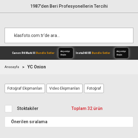
1987'den Beri Profesyonellerin Tercihi
YC Onion
Anasayfa
Alışverişe
Canon R6 Mark III
Bundle Setler
Inst
Fotoğraf Ekipmanları
Video Ekipmanları
Fotoğraf
Başla
Stoktakiler
Toplam 32 ürün