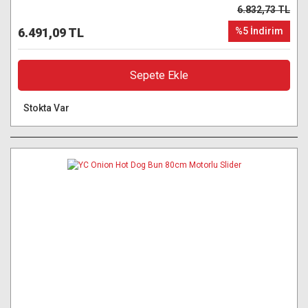
6.832,73 TL
6.491,09 TL
%5 İndirim
Sepete Ekle
Stokta Var