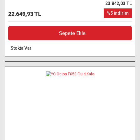
23.842,03 TL
22.649,93 TL
%5 İndirim
Sepete Ekle
Stokta Var