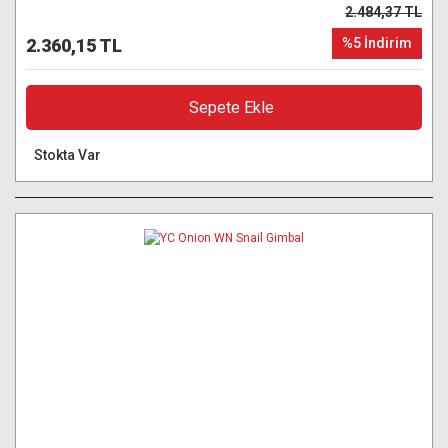
2.484,37 TL
2.360,15 TL
%5 İndirim
Sepete Ekle
Stokta Var