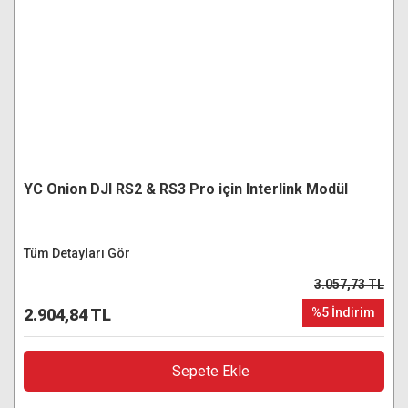
YC Onion DJI RS2 & RS3 Pro için Interlink Modül
Tüm Detayları Gör
3.057,73 TL
2.904,84 TL
%5 İndirim
Sepete Ekle