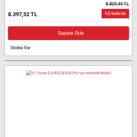
8.839,49 TL
8.397,52 TL
%5 İndirim
Sepete Ekle
Stokta Var