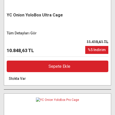
YC Onion YoloBox Ultra Cage
Tüm Detayları Gör
11.419,61 TL
10.848,63 TL
%5 İndirim
Sepete Ekle
Stokta Var