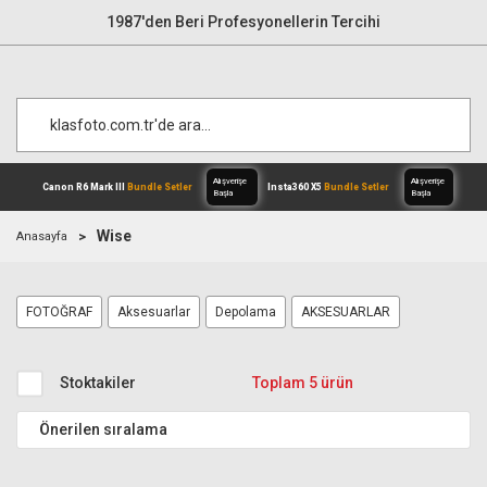
1987'den Beri Profesyonellerin Tercihi
Wise
Anasayfa
Alışverişe
Canon R6 Mark III
Bundle Setler
Inst
FOTOĞRAF
Aksesuarlar
Depolama
AKSESUARLAR
Başla
Stoktakiler
Toplam 5 ürün