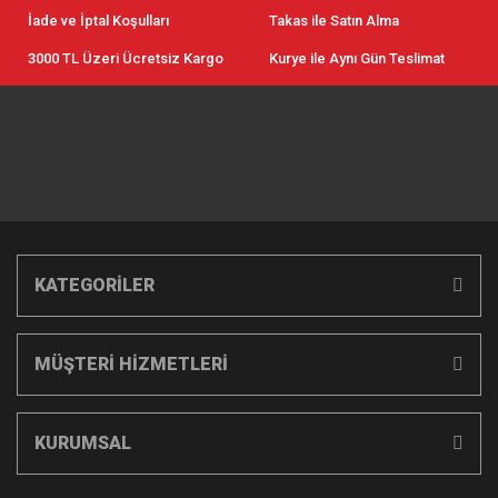
İade ve İptal Koşulları
Takas ile Satın Alma
3000 TL Üzeri Ücretsiz Kargo
Kurye ile Aynı Gün Teslimat
KATEGORİLER
MÜŞTERİ HİZMETLERİ
KURUMSAL