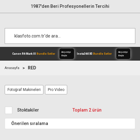
1987'den Beri Profesyonellerin Tercihi
RED
Anasayfa
Alışverişe
Canon R6 Mark III
Bundle Setler
Inst
Fotoğraf Makineleri
Pro Video
Başla
Stoktakiler
Toplam 2 ürün