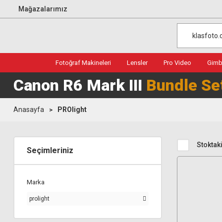
Mağazalarımız
Fotoğraf Makineleri
Lensler
Pro Video
Gimba
Canon R6 Mark III
Bundle Se
Anasayfa
PROlight
Stoktaki
Seçimleriniz
Marka
prolight