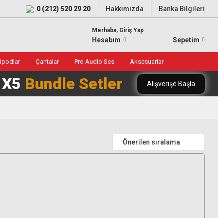
0 (212) 520 29 20
Hakkımızda
Banka Bilgileri
Merhaba, Giriş Yap
Hesabım
Sepetim
ripodlar
Çantalar
Pro Audio Ses
Aksesuarlar
0 X5
Bundle Setler
Alışverişe Başla