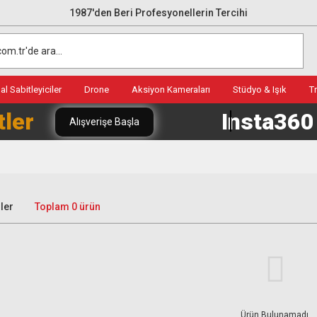
1987'den Beri Profesyonellerin Tercihi
l Sabitleyiciler
Drone
Aksiyon Kameraları
Stüdyo & Işık
T
tler
Insta36
Alışverişe Başla
ler
Toplam 0 ürün
Ürün Bulunamadı.