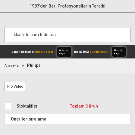
1987'den Beri Profesyonellerin Tercihi
Philips
Anasayfa
Alışverişe
Canon R6 Mark III
Bundle Setler
Inst
Pro Video
Başla
Stoktakiler
Toplam 3 ürün