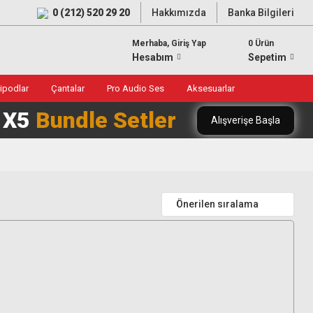
0 (212) 520 29 20
Hakkımızda
Banka Bilgileri
Merhaba, Giriş Yap
0 Ürün
Hesabım
Sepetim
ripodlar
Çantalar
Pro Audio Ses
Aksesuarlar
0 X5
Bundle Setler
Alışverişe Başla