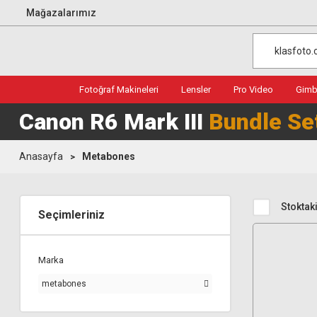
Mağazalarımız
Fotoğraf Makineleri
Lensler
Pro Video
Gimba
Canon R6 Mark III
Bundle Se
Anasayfa
Metabones
Stoktaki
Seçimleriniz
Marka
metabones