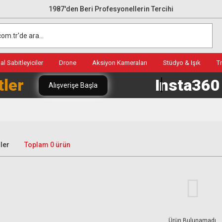
1987'den Beri Profesyonellerin Tercihi
l Sabitleyiciler
Drone
Aksiyon Kameraları
Stüdyo & Işık
T
tler
Insta36
Alışverişe Başla
ler
Toplam 0 ürün
Ürün Bulunamadı.