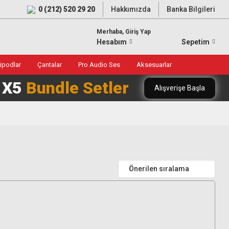
0 (212) 520 29 20
Hakkımızda
Banka Bilgileri
Merhaba, Giriş Yap
Hesabım
Sepetim
ripodlar
Çantalar
Pro Audio Ses
Aksesuarlar
0 X5
Bundle Setler
Alışverişe Başla