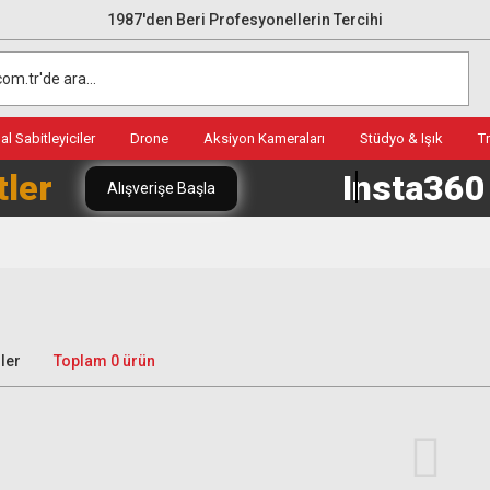
1987'den Beri Profesyonellerin Tercihi
l Sabitleyiciler
Drone
Aksiyon Kameraları
Stüdyo & Işık
T
tler
Insta36
Alışverişe Başla
ler
Toplam 0 ürün