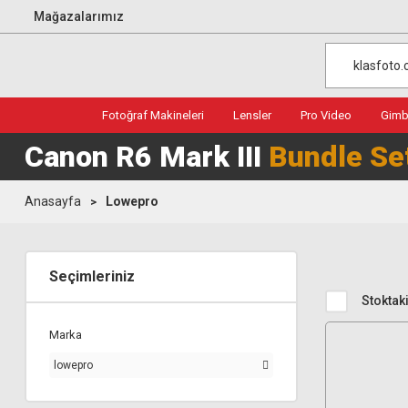
Mağazalarımız
Fotoğraf Makineleri
Lensler
Pro Video
Gimba
Canon R6 Mark III
Bundle Se
Anasayfa
Lowepro
Seçimleriniz
Stoktaki
Marka
lowepro