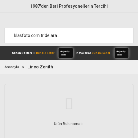
1987'den Beri Profesyonellerin Tercihi
Linco Zenith
Anasayfa
Alışverişe
Canon R6 Mark III
Bundle Setler
Inst
Başla
Ürün Bulunamadı.