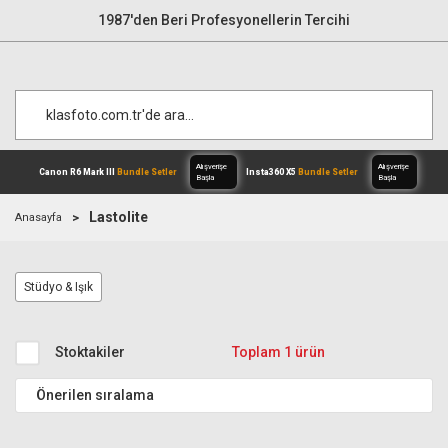
1987'den Beri Profesyonellerin Tercihi
Lastolite
Anasayfa
Alışverişe
Canon R6 Mark III
Bundle Setler
Inst
Stüdyo & Işık
Başla
Stoktakiler
Toplam 1 ürün