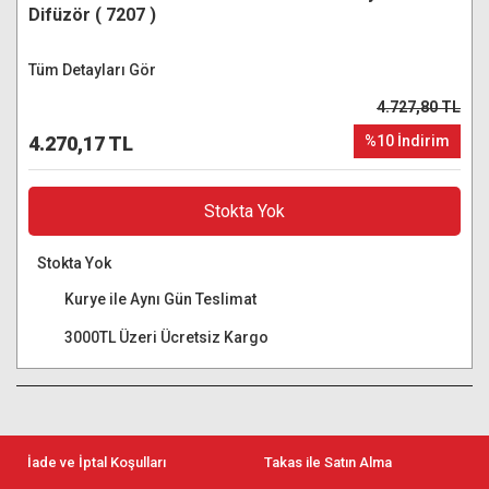
Difüzör ( 7207 )
Tüm Detayları Gör
4.727,80 TL
4.270,17 TL
%10 İndirim
Stokta Yok
Stokta Yok
Kurye ile Aynı Gün Teslimat
3000TL Üzeri Ücretsiz Kargo
İade ve İptal Koşulları
Takas ile Satın Alma