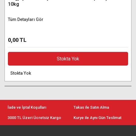
10kg
Tüm Detayları Gör
0,00 TL
Stokta Yok
Stokta Yok
İade ve İptal Koşulları
Takas ile Satın Alma
3000 TL Üzeri Ücretsiz Kargo
Kurye ile Aynı Gün Teslimat