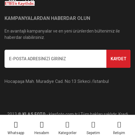
KAMPANYALARDAN HABERDAR OLUN
En avantajlı kampanyalar ve en yeni ürünlerden bültenimiz ile
haberdar olabilirsiniz.
KAYDET
Hocapaşa Mah. Muradiye Cad. No:13 Sirkeci /İstanbul
2013 ®
KLAS FOTO
- klasfoto.com.tr | Tüm hakları saklıdır. Kredi
kartı bilgileriniz 256bit SSL sertifikası ile korunmaktadır.
Whatsapp
Hesabım
Kategoriler
Sepetim
İletişim