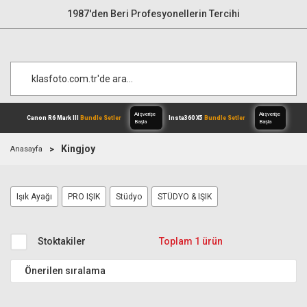
1987'den Beri Profesyonellerin Tercihi
Kingjoy
Anasayfa
Alışverişe
Canon R6 Mark III
Bundle Setler
Inst
Işık Ayağı
PRO IŞIK
Stüdyo
STÜDYO & IŞIK
Başla
Stoktakiler
Toplam 1 ürün