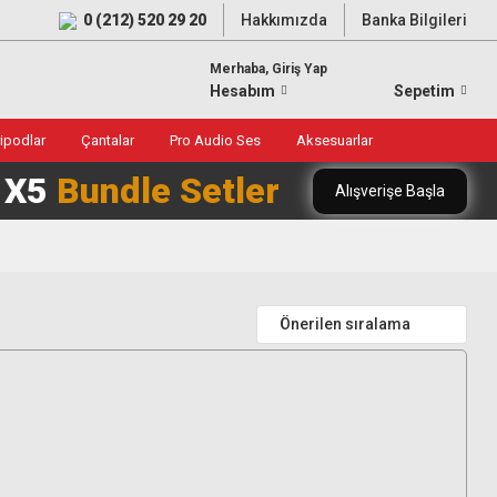
0 (212) 520 29 20
Hakkımızda
Banka Bilgileri
Merhaba, Giriş Yap
Hesabım
Sepetim
ripodlar
Çantalar
Pro Audio Ses
Aksesuarlar
0 X5
Bundle Setler
Alışverişe Başla