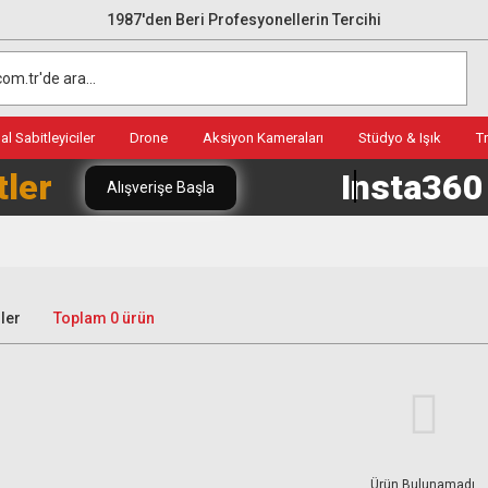
1987'den Beri Profesyonellerin Tercihi
l Sabitleyiciler
Drone
Aksiyon Kameraları
Stüdyo & Işık
T
tler
Insta36
Alışverişe Başla
ler
Toplam 0 ürün
Ürün Bulunamadı.