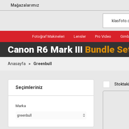
Mağazalarımız
Fotoğraf Makineleri
Lensler
Pro Video
Gimba
Canon R6 Mark III
Bundle Se
Anasayfa
Greenbull
Stoktaki
Seçimleriniz
Marka
greenbull