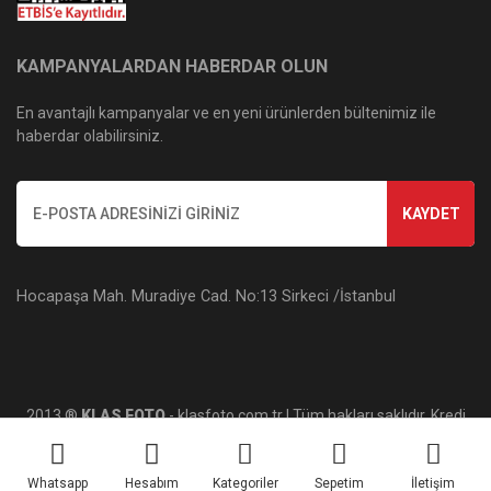
KAMPANYALARDAN HABERDAR OLUN
En avantajlı kampanyalar ve en yeni ürünlerden bültenimiz ile
haberdar olabilirsiniz.
KAYDET
Hocapaşa Mah. Muradiye Cad. No:13 Sirkeci /İstanbul
2013 ®
KLAS FOTO
- klasfoto.com.tr | Tüm hakları saklıdır. Kredi
kartı bilgileriniz 256bit SSL sertifikası ile korunmaktadır.
Whatsapp
Hesabım
Kategoriler
Sepetim
İletişim