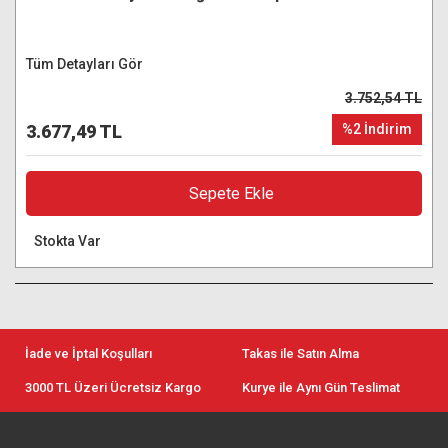
Tüm Detayları Gör
3.752,54 TL
3.677,49 TL
%2 İndirim
Sepete Ekle
Stokta Var
İade ve İptal Koşulları
Takas ile Satın Alma
3000 TL Üzeri Ücretsiz Kargo
Kurye ile Aynı Gün Teslimat