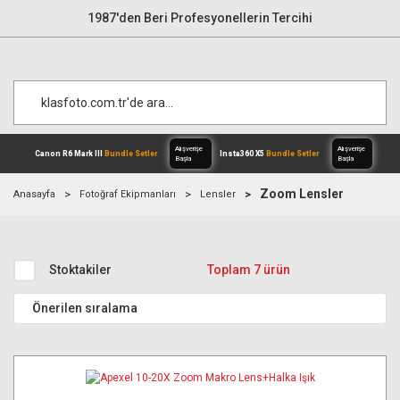
1987'den Beri Profesyonellerin Tercihi
Zoom Lensler
Anasayfa
Fotoğraf Ekipmanları
Lensler
Alışverişe
Canon R6 Mark III
Bundle Setler
Inst
Başla
Stoktakiler
Toplam 7 ürün