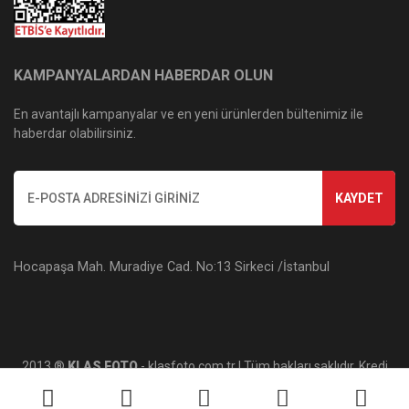
KAMPANYALARDAN HABERDAR OLUN
En avantajlı kampanyalar ve en yeni ürünlerden bültenimiz ile
haberdar olabilirsiniz.
KAYDET
Hocapaşa Mah. Muradiye Cad. No:13 Sirkeci /İstanbul
2013 ®
KLAS FOTO
- klasfoto.com.tr | Tüm hakları saklıdır. Kredi
kartı bilgileriniz 256bit SSL sertifikası ile korunmaktadır.