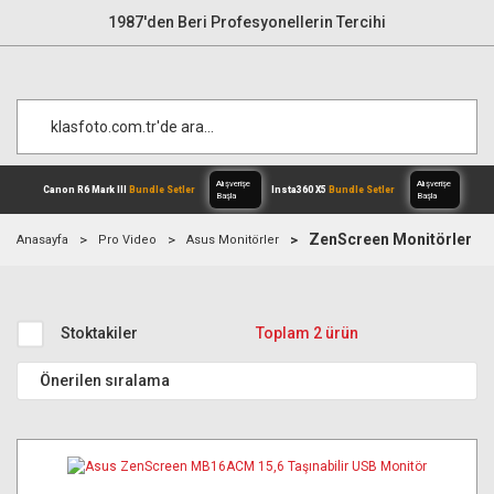
1987'den Beri Profesyonellerin Tercihi
ZenScreen Monitörler
Anasayfa
Pro Video
Asus Monitörler
Alışverişe
Canon R6 Mark III
Bundle Setler
Inst
Başla
Stoktakiler
Toplam 2 ürün