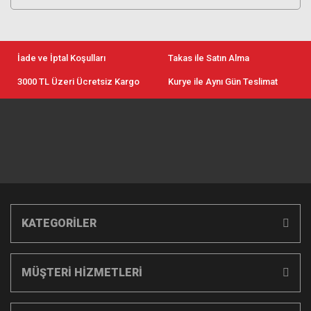
Makineleri
Görüntüleme
Canlı Yayın
Taşıma Kılıfı
Temizlik Setleri
Sistemleri
Aksesuarları
Ekipmanları
Tripod
Dental Fotoğraf
Aksesuarları
Batarya ve Şarj
Kırmızı Kafa Işıklar
Makine Setleri
Drone Çantaları
Canlı Yayın Yazılım
Cihazları
İade ve İptal Koşulları
Takas ile Satın Alma
Stüdyo
Aktarım Bağlantı
Polaroid Filmler
3000 TL Üzeri Ücretsiz Kargo
Kurye ile Aynı Gün Teslimat
Aksesuarları
Kabloları
Jimmy Jib
Fırsat Ürünleri
Asus Monitörler
Lens Parasoley ve
Kapakları
KATEGORİLER
MÜŞTERİ HİZMETLERİ