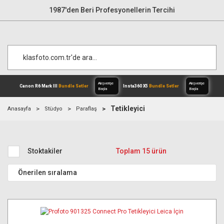
1987'den Beri Profesyonellerin Tercihi
Tetikleyici
Anasayfa
Stüdyo
Paraflaş
Alışverişe
Canon R6 Mark III
Bundle Setler
Inst
Başla
Stoktakiler
Toplam 15 ürün