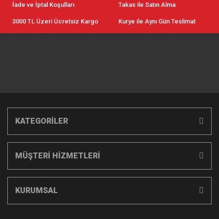
İade ve İptal Koşulları
Takas ile Satın Alma
3000 TL Üzeri Ücretsiz Kargo
Kurye ile Aynı Gün Teslimat
KATEGORİLER
MÜŞTERİ HİZMETLERİ
KURUMSAL