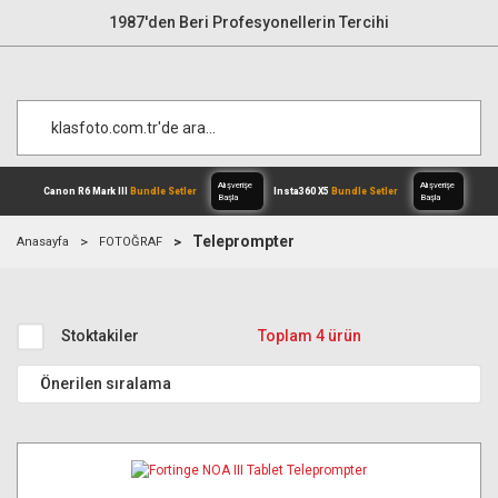
1987'den Beri Profesyonellerin Tercihi
Teleprompter
Anasayfa
FOTOĞRAF
Alışverişe
Canon R6 Mark III
Bundle Setler
Inst
Başla
Stoktakiler
Toplam 4 ürün