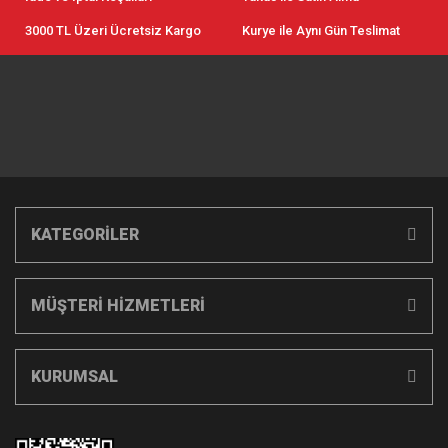
3000 TL Üzeri Ücretsiz Kargo
Kurye ile Aynı Gün Teslimat
KATEGORİLER
MÜŞTERİ HİZMETLERİ
KURUMSAL