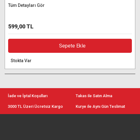
Tüm Detayları Gör
599,00 TL
Sepete Ekle
Stokta Var
İade ve İptal Koşulları
Takas ile Satın Alma
3000 TL Üzeri Ücretsiz Kargo
Kurye ile Aynı Gün Teslimat