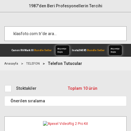
1987'den Beri Profesyonellerin Tercihi
Telefon Tutucular
Anasayfa
TELEFON
Alışverişe
Canon R6 Mark III
Bundle Setler
Inst
Başla
Stoktakiler
Toplam 10 ürün