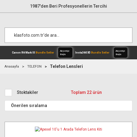
1987'den Beri Profesyonellerin Tercihi
Telefon Lensleri
Anasayfa
TELEFON
Alışverişe
Canon R6 Mark III
Bundle Setler
Inst
Başla
Stoktakiler
Toplam 22 ürün