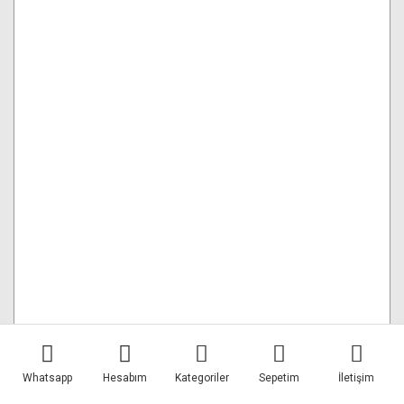
Apexel 10'u 1 Arada Telefon Lens Kiti
Whatsapp
Hesabım
Kategoriler
Sepetim
İletişim