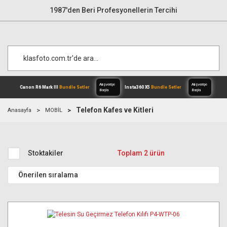
1987'den Beri Profesyonellerin Tercihi
Telefon Kafes ve Kitleri
Anasayfa
MOBİL
Alışverişe
Canon R6 Mark III
Bundle Setler
Inst
Başla
Stoktakiler
Toplam 2 ürün