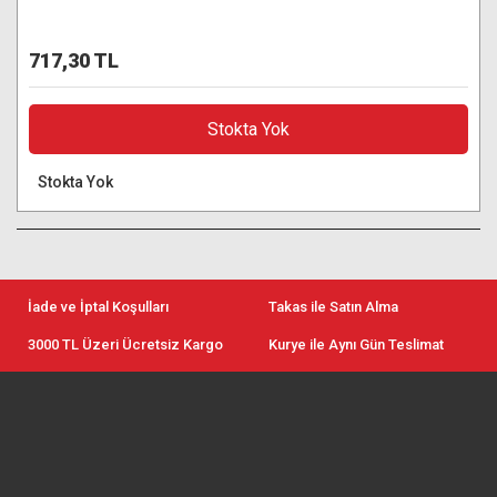
717,30 TL
Stokta Yok
Stokta Yok
İade ve İptal Koşulları
Takas ile Satın Alma
3000 TL Üzeri Ücretsiz Kargo
Kurye ile Aynı Gün Teslimat